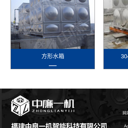
方形水箱
3
网
A